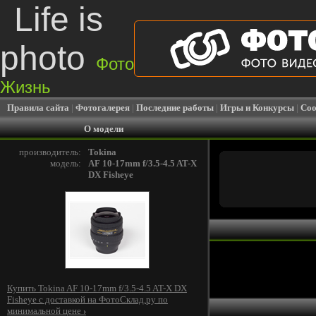
Life is
photo
Фото
Жизнь
Правила сайта
|
Фотогалерея
|
Последние работы
|
Игры и Конкурсы
|
Соо
О модели
производитель:
Tokina
модель:
AF 10-17mm f/3.5-4.5 AT-X
DX Fisheye
Купить Tokina AF 10-17mm f/3.5-4.5 AT-X DX
Fisheye c доставкой на ФотоСклад.ру по
минимальной цене
›