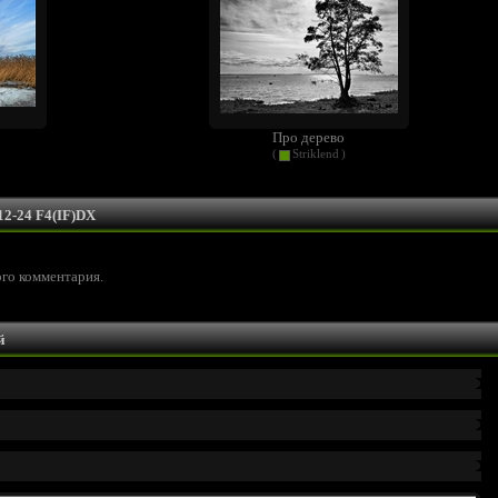
Про дерево
(
Striklend
)
12-24 F4(IF)DX
ого комментария.
й