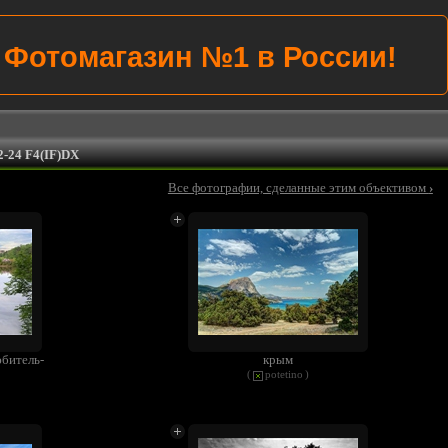
Фотомагазин №1 в России!
-24 F4(IF)DX
Все фотографии, сделанные этим объективом
›
юбитель-
крым
(
potetino
)