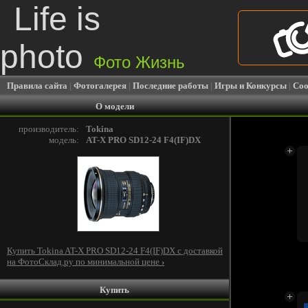
Life is
photo
Фото Жизнь
Правила сайта
|
Фотогалерея
|
Последние работы
|
Игры и Конкурсы
|
Соо
О модели
производитель:
Tokina
модель:
AT-X PRO SD12-24 F4(IF)DX
Купить Tokina AT-X PRO SD12-24 F4(IF)DX c доставкой
на ФотоСклад.ру по минимальной цене
›
Купить