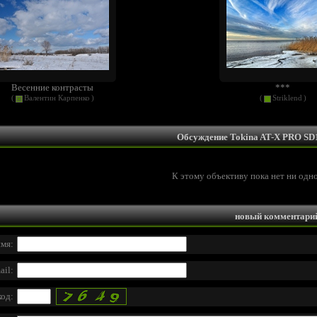
Весенние контрасты
***
(
Валентин Карпенко
)
(
Striklend
)
Обсуждение Tokina AT-X PRO SD
К этому объективу пока нет ни одн
новый комментари
мя:
ail:
код: