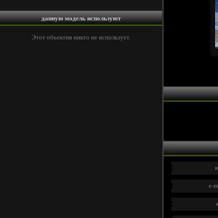
данную модель используют
Этот объектив никто не использует.
и
e-m