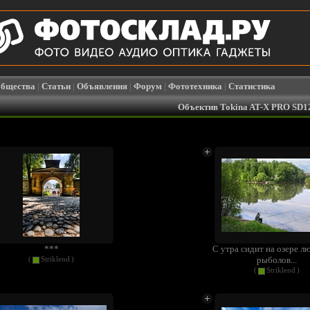
бщества
|
Статьи
|
Объявления
|
Форум
|
Фототехника
|
Статистика
Объектив Tokina AT-X PRO SD12
***
С утра сидит на озере л
рыболов...
(
Striklend
)
(
Striklend
)