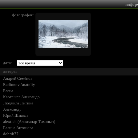
инфор
фотография:
дата:
авторы
Андрей Семёнов
Radionov Anatoliy
Елена
Карташев Александр
Людмила Лыгина
Александр
Юрий Шмаков
alextich (Александр Тихоныч)
Галина Антонова
dobrik77