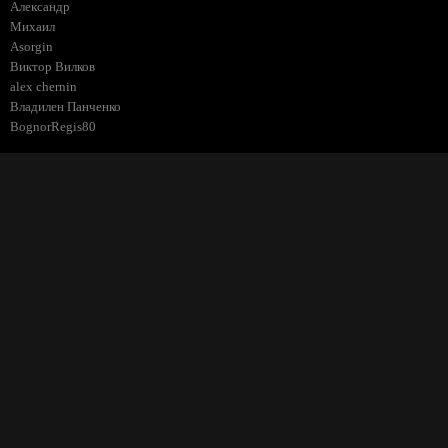
Александр
Михаил
Asorgin
Виктор Вилков
alex chernin
Владилен Панченко
BognorRegis80