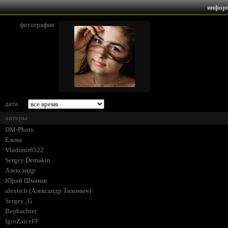
инфор
фотография:
дата:
авторы
DM-Photo
Елена
Vladimir8522
Sergey Demakin
Александр
Юрий Шмаков
alextich (Александр Тихоныч)
Sergey_G
Beobachter
IgorZaiceFF