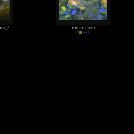
свет_3
...и вечная весна
(
seti
)
ер
***
(
Кузнецова Наталья
)