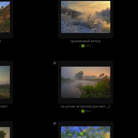
и
оранжевый вечер
(
seti
)
ссвет
на речке встречая рассвет_2
(
seti
)