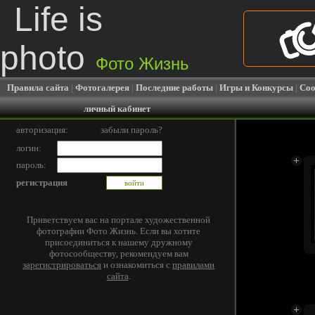
Life is
photo
Фото Жизнь
Правила сайта
|
Фотогалерея
|
Последние работы
|
Игры и Конкурсы
|
Соо
личный кабинет
авторизация:
забыли пароль?
логин:
пароль:
регистрация
Приветствуем вас на портале художественной
фотографии Фото Жизнь. Если вы хотите
присоединиться к нашему дружному
фотосообществу, рекомендуем вам
зарегистрироваться
и ознакомиться с
правилами
сайта
.