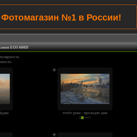
Убиваем цены на всё!
Canon EOS 600D
пулярность
чность
будки
течёт река - проходят дни
(
seti
)