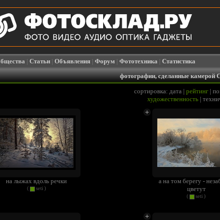
бщества
|
Статьи
|
Объявления
|
Форум
|
Фототехника
|
Статистика
фотографии, сделанные камерой 
сортировка:
дата
|
рейтинг
|
по
художественность
|
техни
на лыжах вдоль речки
а на том берегу - неза
цветут
(
seti
)
(
seti
)