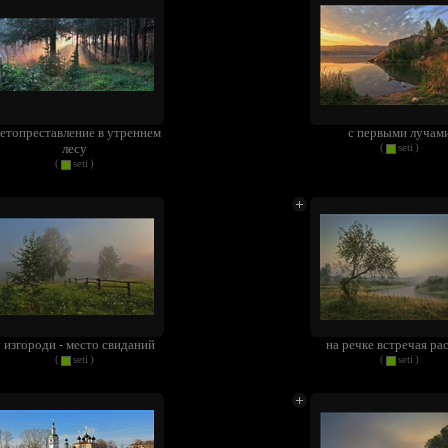
етопреставление в утреннем
с первыми лучам
лесу
(
seti
)
(
seti
)
 изгороди - место свиданий
на речке встречая ра
(
seti
)
(
seti
)