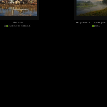
Апрель
на речке встречая рас
(
Кузнецова Наталья
)
(
seti
)
Весна на Севере
Сахара. Самый сев
(
Кузнецова Наталья
)
(
Алекс К.
)