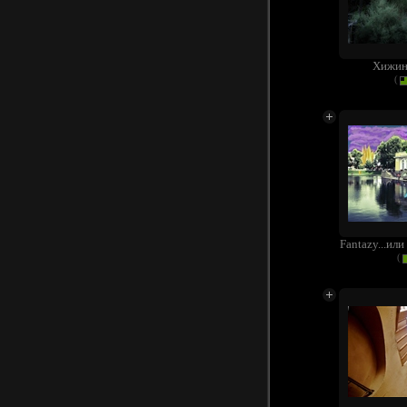
Хижин
(
Fantazy...или
(