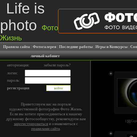
Life is
photo
Фото
Жизнь
Правила сайта
|
Фотогалерея
|
Последние работы
|
Игры и Конкурсы
|
Соо
личный кабинет
авторизация:
забыли пароль?
логин:
пароль:
регистрация
Приветствуем вас на портале
художественной фотографии Фото Жизнь.
Если вы хотите присоединиться к нашему
дружному фотосообществу, рекомендуем вам
(
Сер
зарегистрироваться
и ознакомиться с
правилами сайта
.