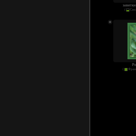
завитки
(
Сне
Р
(
Фран