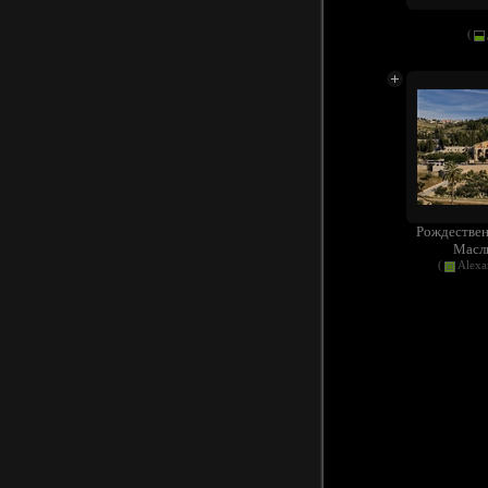
(
Рождествен
Масли
(
Alexa