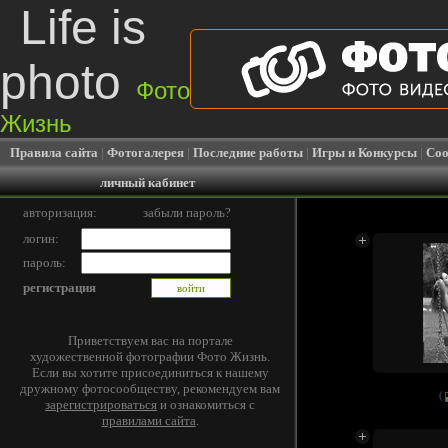
Life is
photo
Фото
Жизнь
Правила сайта
|
Фотогалерея
|
Последние работы
|
Игры и Конкурсы
|
Соо
личный кабинет
авторизация:
забыли пароль?
логин:
пароль:
регистрация
Приветствуем вас на портале
художественной фотографии Фото Жизнь.
Если вы хотите присоединиться к нашему
дружному фотосообществу, рекомендуем вам
(
зарегистрироваться
и ознакомиться с
правилами сайта
.