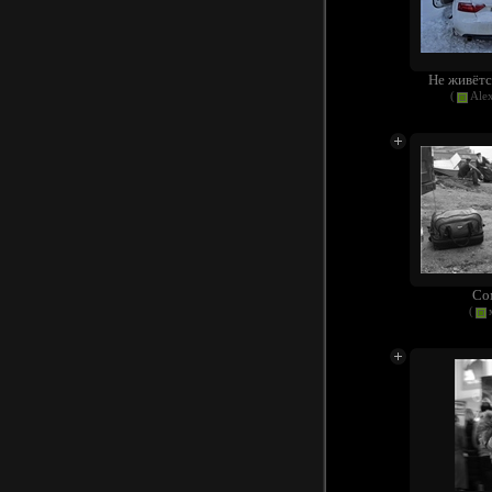
Не живётся
(
Alex
Сом
(