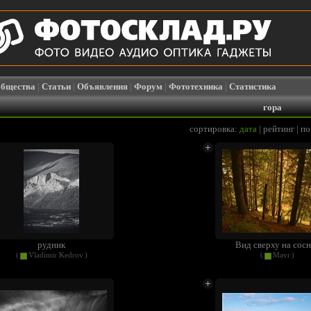
бщества
|
Статьи
|
Объявления
|
Форум
|
Фототехника
|
Статистика
гора
сортировка:
дата
|
рейтинг
|
по
рудник
Вид сверху на сосн
(
Vladimir Kedrov
)
(
Mavr
)