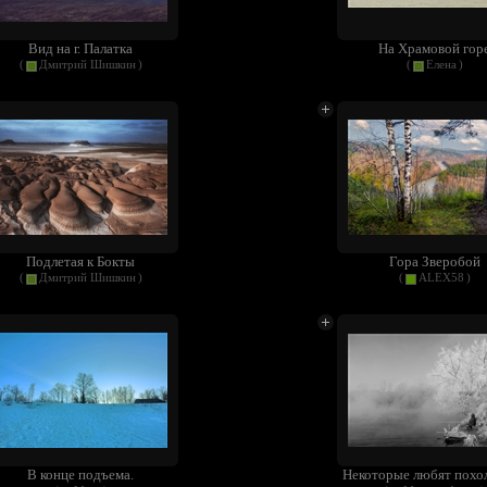
Вид на г. Палатка
На Храмовой гор
(
Дмитрий Шишкин
)
(
Елена
)
Подлетая к Бокты
Гора Зверобой
(
Дмитрий Шишкин
)
(
ALEX58
)
В конце подъема.
Некоторые любят похо