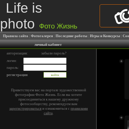
Life is
photo
Фото Жизнь
Правила сайта
|
Фотогалерея
|
Последние работы
|
Игры и Конкурсы
|
Соо
личный кабинет
авторизация:
забыли пароль?
логин:
пароль:
регистрация
Приветствуем вас на портале художественной
фотографии Фото Жизнь. Если вы хотите
присоединиться к нашему дружному
фотосообществу, рекомендуем вам
зарегистрироваться
и ознакомиться с
правилами
сайта
.