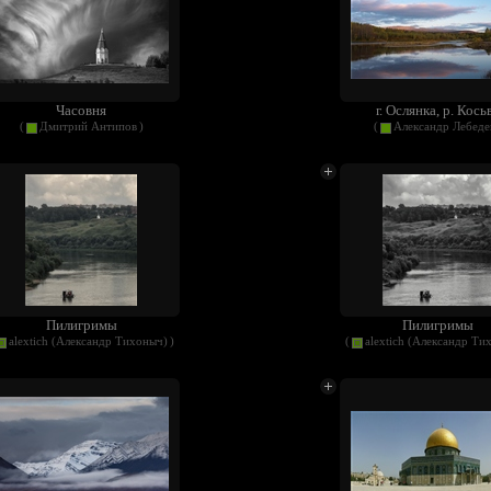
Часовня
г. Ослянка, р. Кось
(
Дмитрий Антипов
)
(
Александр Лебеде
Пилигримы
Пилигримы
alextich (Александр Тихоныч)
)
(
alextich (Александр Ти