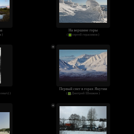
ва
На вершине горы
в
)
(
сергей герасимов
)
Первый снег в горах Якутии
хоныч)
)
(
Дмитрий Шишкин
)