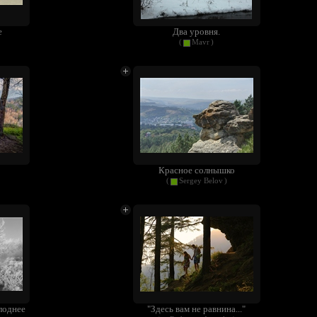
е
Два уровня.
(
Mavr
)
Красное солнышко
(
Sergey Belov
)
лоднее
"Здесь вам не равнина..."