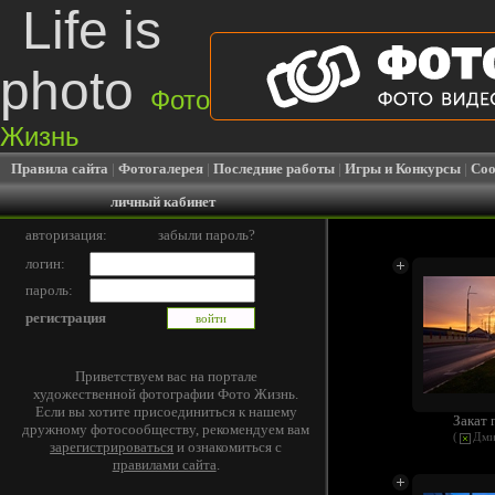
Life is
photo
Фото
Жизнь
Правила сайта
|
Фотогалерея
|
Последние работы
|
Игры и Конкурсы
|
Соо
личный кабинет
авторизация:
забыли пароль?
логин:
пароль:
регистрация
Приветствуем вас на портале
художественной фотографии Фото Жизнь.
Если вы хотите присоединиться к нашему
Закат 
дружному фотосообществу, рекомендуем вам
(
Дми
зарегистрироваться
и ознакомиться с
правилами сайта
.