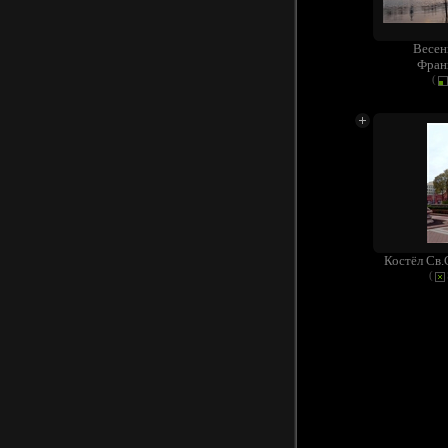
Весен
Фран
(
Костёл Св.
(