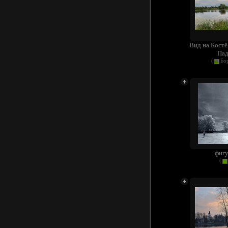
Вид на Костё
Пад
(
Бо
фигу
(