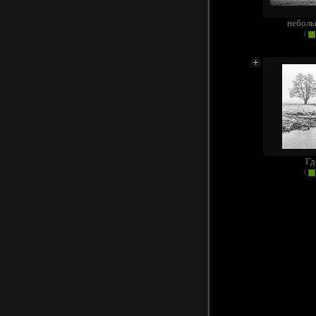
неболь
(
Гд
(