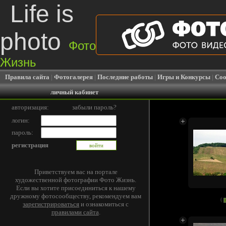
Life is
photo
Фото
Жизнь
Правила сайта
|
Фотогалерея
|
Последние работы
|
Игры и Конкурсы
|
Соо
личный кабинет
авторизация:
забыли пароль?
логин:
пароль:
регистрация
Приветствуем вас на портале
художественной фотографии Фото Жизнь.
Если вы хотите присоединиться к нашему
дружному фотосообществу, рекомендуем вам
(
зарегистрироваться
и ознакомиться с
правилами сайта
.