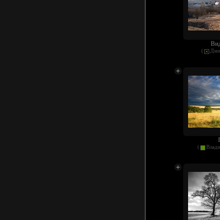
Вид
(
Дми
(
Влад