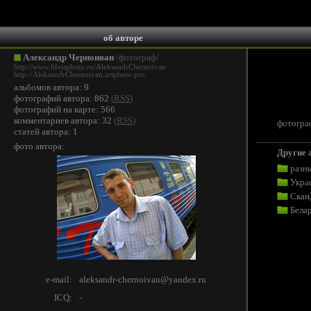
об авторе
Александр Черноиван
/фотограф/
http://www.lifeisphoto.ru/AleksandrChernoivan
http://AleksandrChernoivan.artphoto.pro
альбомов автора: 9
фотографий автора: 862
(
RSS
)
фотографий на карте: 566
комментариев автора: 32
(
RSS
)
фотограф
статей автора: 1
фото автора:
Другие 
разн
Укра
Скан
Бела
e-mail:
aleksandr-chernoivan@yandex.ru
ICQ:
-