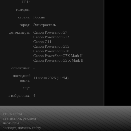
URL:
-
телефон:
-
страна:
Россия
город:
Электросталь
фотокамеры:
Canon PowerShot G7
Canon PowerShot G12
Canon G11
Canon PowerShot G15
Canon PowerShot G16
Canon PowerShot G7X Mark II
Canon PowerShot G5 X Mark II
объективы:
-
последний
11 июля 2026 (11:54)
визит:
ещё:
-
в избранных:
4
стиль сайта
статистика
,
реклама
партнёры
экспорт
,
помощь сайту