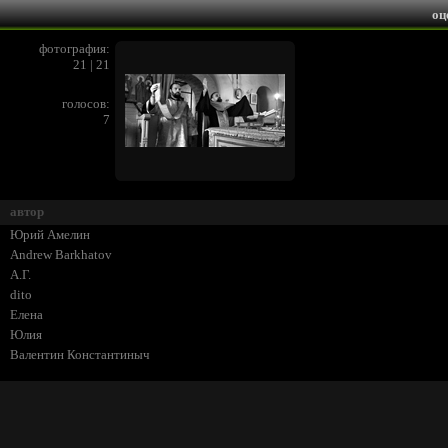
оц
фотография:
21 | 21
голосов:
7
автор
Юрий Амелин
Andrew Barkhatov
А.Г.
dito
Елена
Юлия
Валентин Константиныч