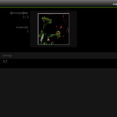
оц
фотография:
3 | 3
голосов:
1
автор
А.Г.