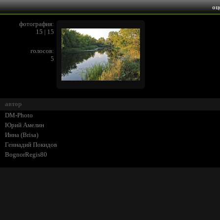
оц
фотография:
15 | 15
голосов:
5
автор
DM-Photo
Юрий Амелин
Инна (Brisa)
Геннадий Покидов
BognorRegis80