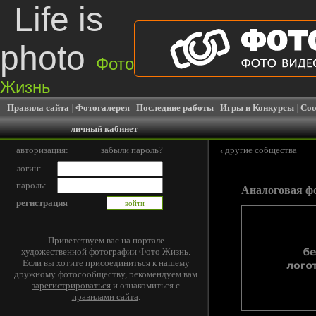
Life is
photo
Фото
Жизнь
Правила сайта
|
Фотогалерея
|
Последние работы
|
Игры и Конкурсы
|
Соо
личный кабинет
авторизация:
забыли пароль?
‹
другие собщества
логин:
пароль:
Аналоговая ф
регистрация
Приветствуем вас на портале
художественной фотографии Фото Жизнь.
Если вы хотите присоединиться к нашему
дружному фотосообществу, рекомендуем вам
зарегистрироваться
и ознакомиться с
правилами сайта
.