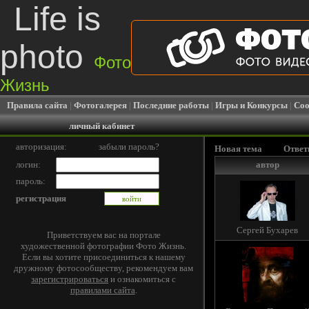
Life is
photo
Фото
Жизнь
Правила сайта
|
Фотогалерея
|
Последние работы
|
Игры и Конкурсы
|
Соо
личный кабинет
авторизация:
забыли пароль?
Новая тема
Ответ
логин:
автор
пароль:
регистрация
Сергей Бухарев
Приветствуем вас на портале
художественной фотографии Фото Жизнь.
Если вы хотите присоединиться к нашему
дружному фотосообществу, рекомендуем вам
зарегистрироваться
и ознакомиться с
правилами сайта
.