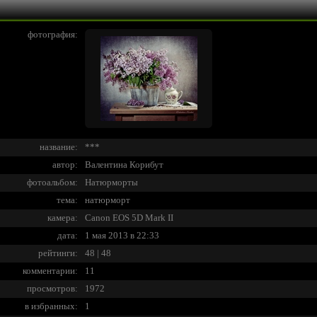
фотография:
название:
***
автор:
Валентина Корибут
фотоальбом:
Натюрморты
тема:
натюрморт
камера:
Canon EOS 5D Mark II
дата:
1 мая 2013 в 22:33
рейтинги:
48 | 48
комментарии:
11
просмотров:
1972
в избранных:
1