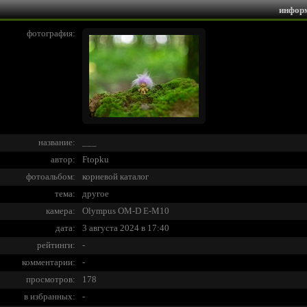
инфор
фотография:
название:
___
автор:
Ftopku
фотоальбом:
корневой каталог
тема:
другое
камера:
Olympus OM-D E-M10
дата:
3 августа 2024 в 17:40
рейтинги:
-
комментарии:
-
просмотров:
178
в избранных:
-