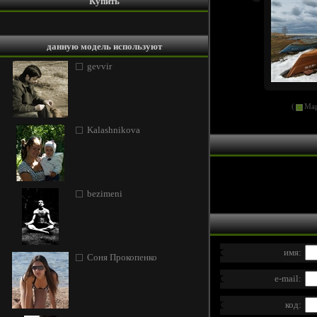
Купить
данную модель используют
gevvir
(
Мар
Kalashnikova
bezimeni
имя:
Соня Прокопенко
e-mail:
код: