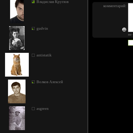
Владислав Круглов
комментарий:
gudvin
не
antistatik
Волков Алексей
asgreen