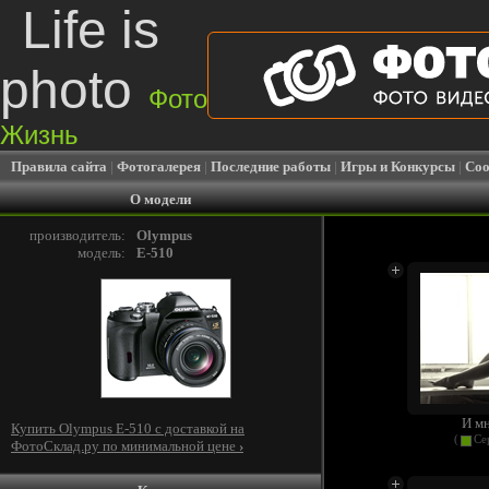
Life is
photo
Фото
Жизнь
Правила сайта
|
Фотогалерея
|
Последние работы
|
Игры и Конкурсы
|
Соо
О модели
производитель:
Olympus
модель:
E-510
И мн
Купить Olympus E-510 c доставкой на
(
Се
ФотоСклад.ру по минимальной цене
›