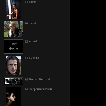
Nusia
xsanf
mimzi
Lynx13
Roman Kunitski
Лаврентьев Иван