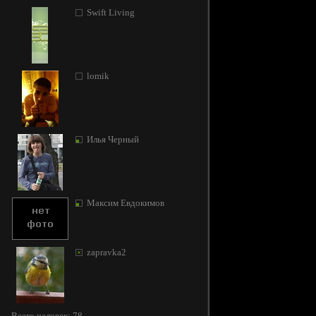
Swift Living
lomik
Илья Черный
Максим Евдокимов
zapravka2
Всего человек: 78.