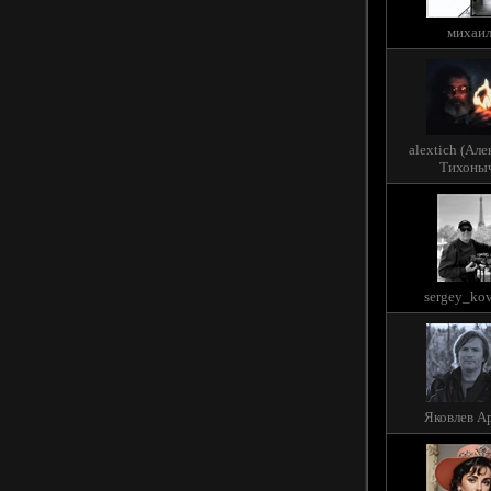
михаи
alextich (Ал
Тихоны
sergey_ko
Яковлев А