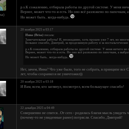
p.s.К сожалению, отбирала работы по другой системе. У меня ниче
Вернее, может что-то и есть. Но оно всё разложено по папочкам, а
sa)
Но может быть.. когда-нибудь..
20 ноября 2025 в 03:17
Инна (Brisa)
писала:
Замечательные работы! И, неожиданно, хоть прошло уже 7 лет, но многи
Большое спасибо, Дмитрий, за проделанную работу и за ностальгические
p.s.К сожалению, отбирала работы по другой системе. У меня ничего не 
Вернее, может что-то и есть. Но оно всё разложено по папочкам, а выбрат
Но может быть.. когда-нибудь..
Нет, зачем, Инна? Что уже было, того не собрать, в принципе все
лет, чтобы сохранил и не уничтожил))
20 ноября 2025 в 03:18
И Вам, всем, кто заглянул, посмотрел, всем большущее спасибо!
22 декабря 2025 в 04:49
Совершенно не спится...От сего - родилась благая мысль увидеть 
(почему-то не увиденные ранее) потрясли. Спасибо, Дмитрий!