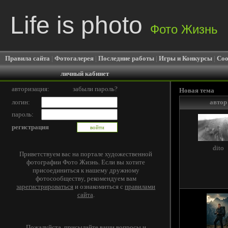
Life is photo
Фото Жизнь
Правила сайта
|
Фотогалерея
|
Последние работы
|
Игры и Конкурсы
|
Соо
личный кабинет
авторизация:
забыли пароль?
Новая тема
логин:
автор
пароль:
регистрация
dito
Приветствуем вас на портале художественной
фотографии Фото Жизнь. Если вы хотите
присоединиться к нашему дружному
фотосообществу, рекомендуем вам
зарегистрироваться
и ознакомиться с
правилами
сайта
.
Пожалуйста, присылайте ваши вопросы и