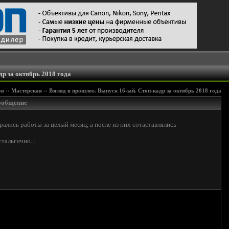
др за октябрь 2018 года
ов
››
Мастерская
››
Взгляд в прошлое. Выпуск 16-ый. Стоп-кадр за октябрь 2018 года
ообщение
рались работы за целый месяц, а после из них сотаставлялись
тальгично...