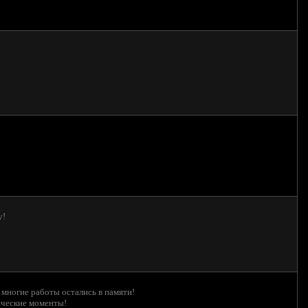
у!
 многие работы остались в памяти!
ические моменты!