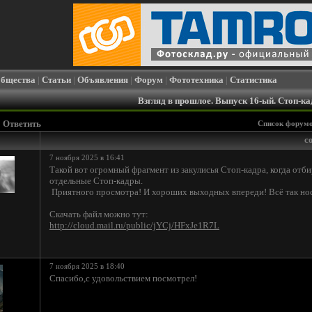
бщества
|
Статьи
|
Объявления
|
Форум
|
Фототехника
|
Статистика
Взгляд в прошлое. Выпуск 16-ый. Стоп-ка
Ответить
Список форум
с
7 ноября 2025 в 16:41
Такой вот огромный фрагмент из закулисья Стоп-кадра, когда отби
отдельные Стоп-кадры.
Приятного просмотра! И хороших выходных впереди! Всё так нос
Скачать файл можно тут:
http://cloud.mail.ru/public/jYCj/HFxJe1R7L
7 ноября 2025 в 18:40
Спасибо,с удовольствием посмотрел!