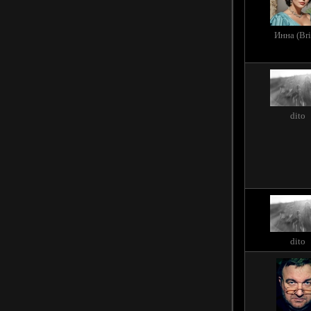
Инна (Bri
dito
dito