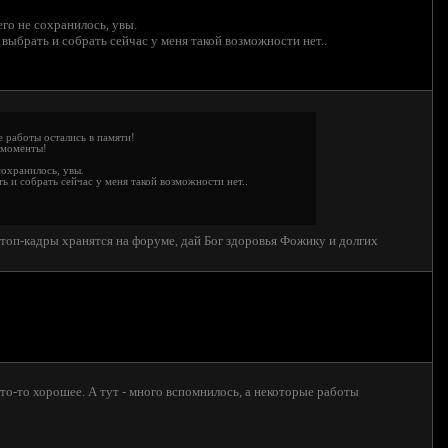
го не сохранилось, увы.
 выбрать и собрать сейчас у меня такой возможности нет..
е работы остались в памяти!
 моменты!
сохранилось, увы.
ь и собрать сейчас у меня такой возможности нет..
 Стоп-кадры хранятся на форуме, дай Бог здоровья Фожику и долгих
что-то хорошее. А тут - много вспомнилось, а некоторые работы