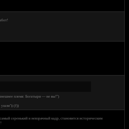
абот!
нынешнее племя: Богатыри — не вы!")
 ушли"(с)!))
 самый серенький и невзрачный кадр, становится историческим
!