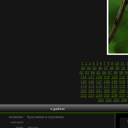
1
2
3
4
5
6
7
8
9
10
11
43
44
45
46
47
48
49
50
82
83
84
85
86
87
88
89
9
116
117
118
119
120
121
145
146
147
148
149
150
174
175
176
177
178
179
203
204
205
206
207
208
232
233
234
235
236
237
261
262
263
264
о работе
название:
Красавица и чудовище
описание:
-
тема:
другое