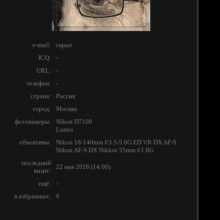
e-mail:
скрыт
ICQ:
-
URL:
-
телефон:
-
страна:
Россия
город:
Москва
фотокамеры:
Nikon D7100
Lumix
объективы:
Nikon 18-140mm f/3.5-5.6G ED VR DX AF-S
Nikon AF-S DX Nikkor 35mm f/1.8G
последний
22 мая 2026 (14:00)
визит:
ещё:
-
в избранных:
0