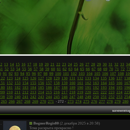
12
13
14
15
16
17
18
19
20
21
22
23
24
25
26
27
28
29
30
31
32
33
34
51
52
53
54
55
56
57
58
59
60
61
62
63
64
65
66
67
68
69
70
71
72
7
0
91
92
93
94
95
96
97
98
99
100
101
102
103
104
105
106
107
108
10
122
123
124
125
126
127
128
129
130
131
132
133
134
135
136
137
13
151
152
153
154
155
156
157
158
159
160
161
162
163
164
165
166
16
180
181
182
183
184
185
186
187
188
189
190
191
192
193
194
195
19
209
210
211
212
213
214
215
216
217
218
219
220
221
222
223
224
22
238
239
240
241
242
243
244
245
246
247
248
249
250
251
252
253
25
265
266
267
268
269
270
271
· 272 ·
273
274
275
276
277
278
279
280
коммента
1.
BognorRegis80
(2 декабря 2025 в 20:58)
Тема раскрыта прекрасно !