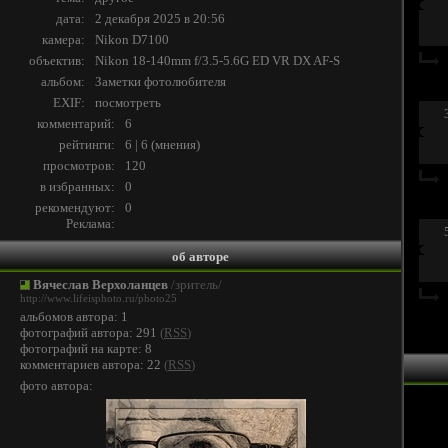
дата:
2 декабря 2025 в 20:56
камера:
Nikon D7100
объектив:
Nikon 18-140mm f/3.5-5.6G ED VR DX AF-S
альбом:
Заметки фотолюбителя
EXIF:
посмотреть
комментарий:
6
рейтинги:
6 | 6
(
мнения
)
просмотров:
120
в избранных:
0
рекомендуют:
0
Реклама:
об авторе
Вячеслав Верхоланцев
/зритель/
http://www.lifeisphoto.ru/photo25
альбомов автора: 1
фотографий автора: 291
(
RSS
)
фотографий на карте: 8
комментариев автора: 22
(
RSS
)
фото автора: