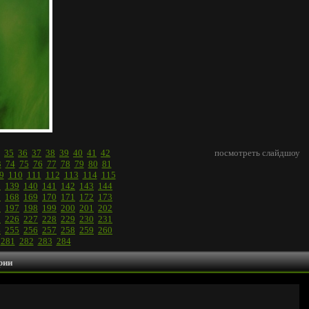
35
36
37
38
39
40
41
42
посмотреть слайдшоу
3
74
75
76
77
78
79
80
81
9
110
111
112
113
114
115
8
139
140
141
142
143
144
7
168
169
170
171
172
173
6
197
198
199
200
201
202
5
226
227
228
229
230
231
4
255
256
257
258
259
260
281
282
283
284
рии