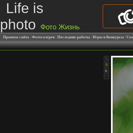
Life is
photo
Фото Жизнь
Правила сайта
|
Фотогалерея
|
Последние работы
|
Игры и Конкурсы
|
Соо