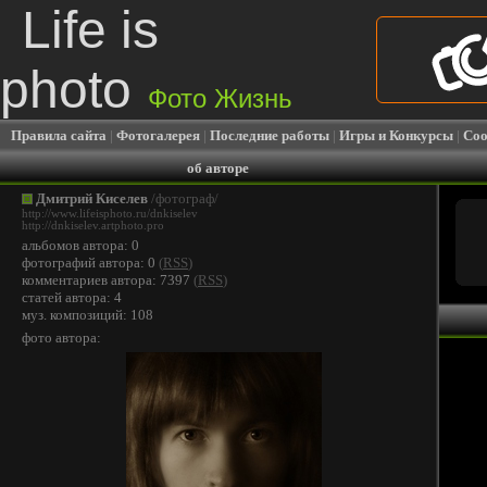
Life is
photo
Фото Жизнь
Правила сайта
|
Фотогалерея
|
Последние работы
|
Игры и Конкурсы
|
Соо
об авторе
Дмитрий Киселев
/фотограф/
http://www.lifeisphoto.ru/dnkiselev
http://dnkiselev.artphoto.pro
альбомов автора: 0
фотографий автора: 0
(
RSS
)
комментариев автора: 7397
(
RSS
)
статей автора: 4
муз. композиций: 108
фото автора: