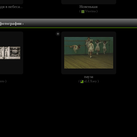
я в небеса...
Новенькая
(
Vtorina
)
 фотографии
›
пауза
nto
)
(
aLEXsey
)