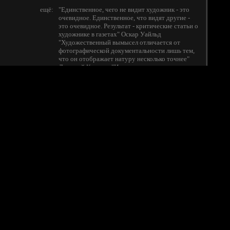
ещё:
"Единственное, чего не видит художник - это
очевидное. Единственное, что видят другие -
это очевидное. Результат - критические статьи о
художнике в газетах" Оскар Уайльд
"Художественный вымысел отличается от
фотографической документальности лишь тем,
что он отображает натуру несколько точнее"
Дмитрий Киселев "Истина не устанавливается
большинством голосов, потому, что
большинство людей дураки" Сократ "Лицемерие
- средство внешним злом изменить мир к
лучшему" Японская мудрость "Народ
принадлежит искусству" Дмитрий Киселев О
себе: застенчив, люблю умничать, жуткий сноб.
в избранных:
309