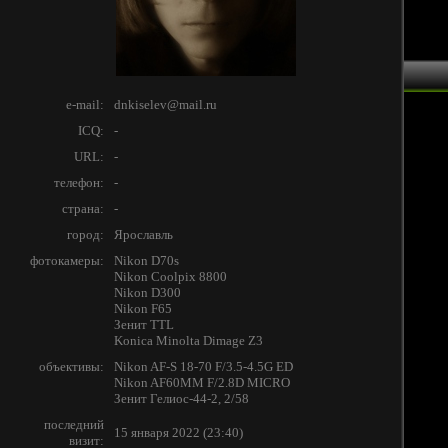
e-mail:
dnkiselev@mail.ru
ICQ:
-
URL:
-
телефон:
-
страна:
-
город:
Ярославль
фотокамеры:
Nikon D70s
Nikon Coolpix 8800
Nikon D300
Nikon F65
Зенит TTL
Konica Minolta Dimage Z3
объективы:
Nikon AF-S 18-70 F/3.5-4.5G ED
Nikon AF60MM F/2.8D MICRO
Зенит Гелиос-44-2, 2/58
последний
15 января 2022 (23:40)
визит: