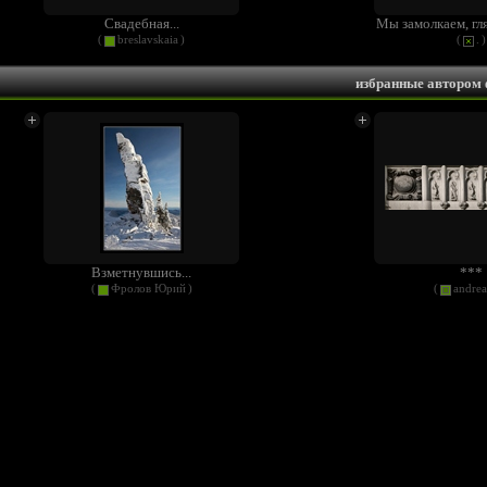
Свадебная...
Мы замолкаем, гляд
(
breslavskaia
)
(
.
)
избранные автором
Взметнувшись...
***
(
Фролов Юрий
)
(
andrea