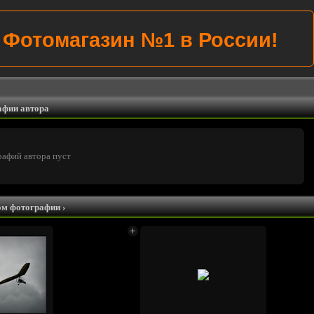
Фотомагазин №1 в России!
афии автора
рафий автора пуст
ом фотографии
›